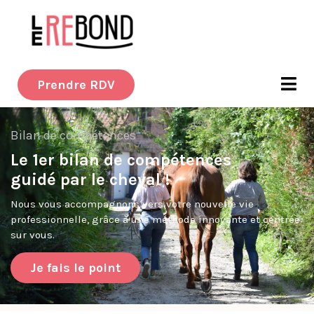
Prendre RDV
Bilan de compétences
Le 1er bilan de compétences
guidé par le cheval !
Nous vous accompagnons vers votre nouvelle vie
professionnelle, grâce à une méthode innovante et centrée
sur vous.
Je fais le point