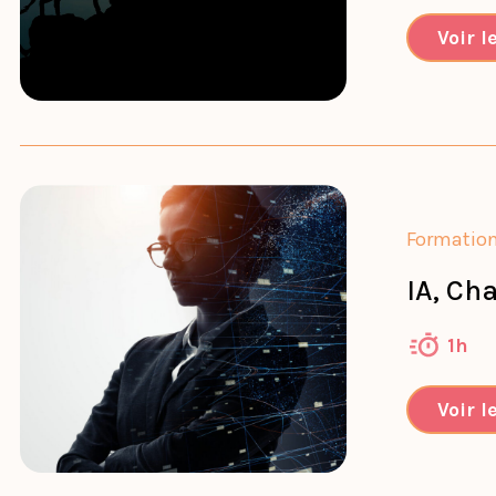
Voir l
Formatio
IA, Ch
1h
Voir l