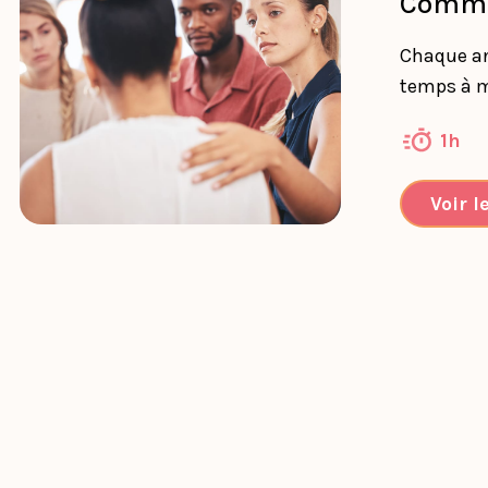
Commen
Chaque ann
temps à m’
1h
Voir l