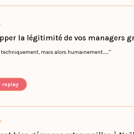
n
pper la légitimité de vos managers grâ
on techniquement, mais alors humainement....."
e replay
n