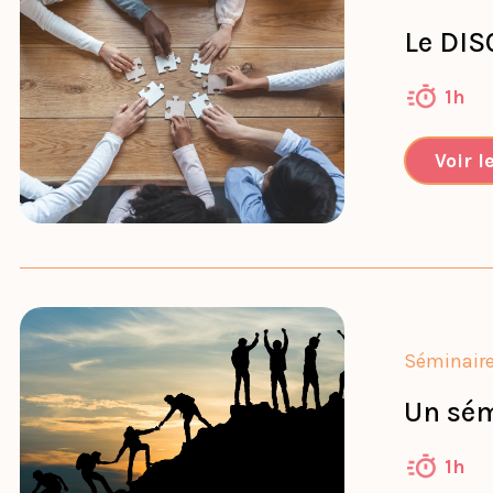
Le DIS
1h
Voir l
Séminair
Un sém
1h