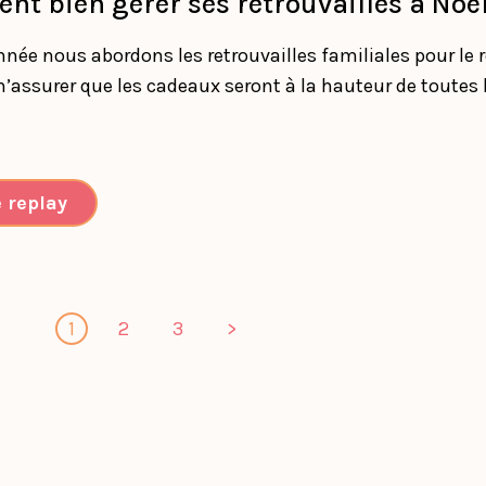
t bien gérer ses retrouvailles à Noël
ée nous abordons les retrouvailles familiales pour le r
assurer que les cadeaux seront à la hauteur de toutes l
e replay
1
2
3
>