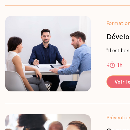
Formatio
Dévelo
"Il est b
1h
Voir l
Préventio