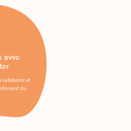
s avec
ter
 LeRebond et
ontenant du
.