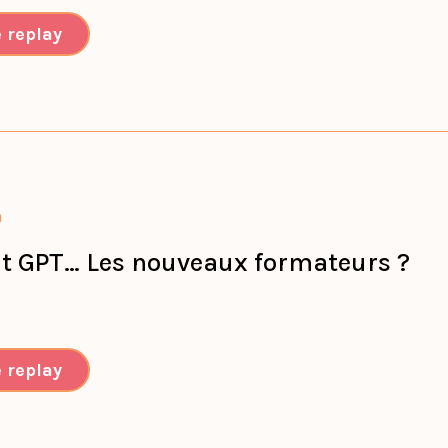
e replay
n
at GPT… Les nouveaux formateurs ?
e replay