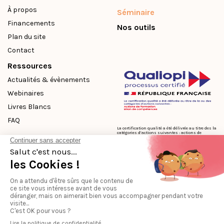
À propos
Séminaire
Financements
Nos outils
Plan du site
Contact
Ressources
Actualités & évènements
Webinaires
Livres Blancs
FAQ
La certification qualité a été délivrée au titre des la
catégories d’actions suivantes : actions de
formation, bilans de compétences