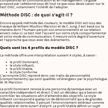
compétences en communication et en management. Ce guide
proposé par LeRebond vous dit tout ce que vous devez savoir sur le
test DISC, notamment l’intérêt de l’adopter.
Méthode DISC : de quoi s’agit-il ?
Encore appelé méthode des couleurs, le modèle DISC est issu des
travaux de William Moulton Marston et de C. Jung. Il est basé sur la
manière dont l’humain perçoit son environnement et sa relation
envers celui-ci. Le test met l’accent sur votre style comportemental
et votre mode de communication. Il mesure votre degré d’ouverture
et l’approche que vous avez des évènements.
Quels sont les 4 profils du modèle DISC ?
La méthode offre une interprétation suivant 4 styles, à savoir :
le profil Dominant,
le style Influent,
le profil Stable,
le style Conforme
L’acronyme DISC reprend donc ces traits de personnalité
(comportements) qui sont qualifiés «d’énergies» par le psychologue
W. M. Marston.
Le profil Dominant renvoie à une personne dynamique avec un
caractère indépendant et direct. C’est un décideur qui a besoin de
contrôler les situations afin d’atteindre des objectifs. Le style
Influent correspond à quelqu’un de démonstratif qui a de grandes
qualités relationnelles. Il perçoit l’environnement extérieur comme
favorable et reste ouvert d’esprit. Le profil Stable définit un sujet