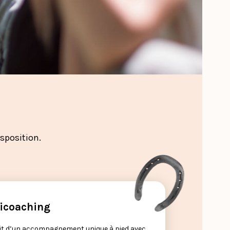
sposition.
icoaching
agit d’un accompagnement unique à pied avec