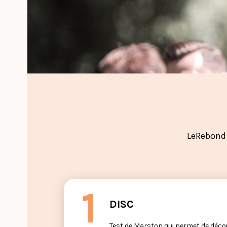
LeRebond 
DISC
Test de Marston qui permet de découv