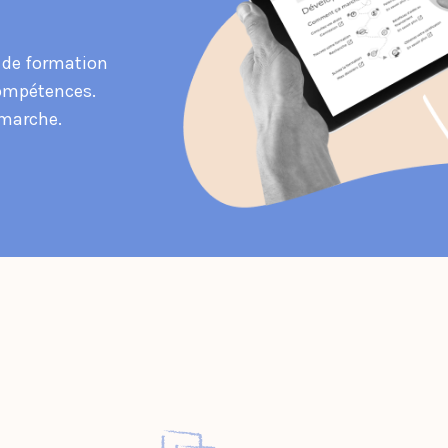
 de formation
 compétences.
marche.