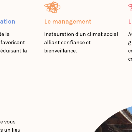
ation
Le management
L
e la
Instauration d’un climat social
A
favorisant
alliant confiance et
g
 réduisant la
bienveillance.
c
c
ue vous
s un lieu